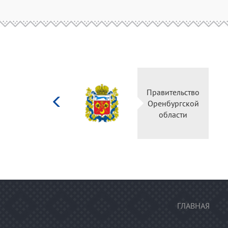
Министерство
Правительство
культуры
Оренбургской
Российской
области
федерации
ГЛАВНАЯ