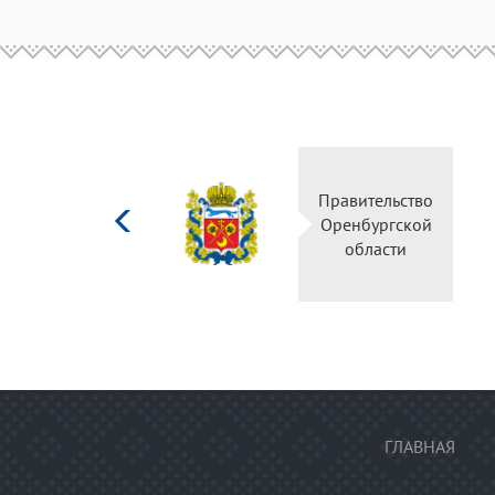
Министерство
Правительство
культуры
Оренбургской
Российской
области
федерации
ГЛАВНАЯ