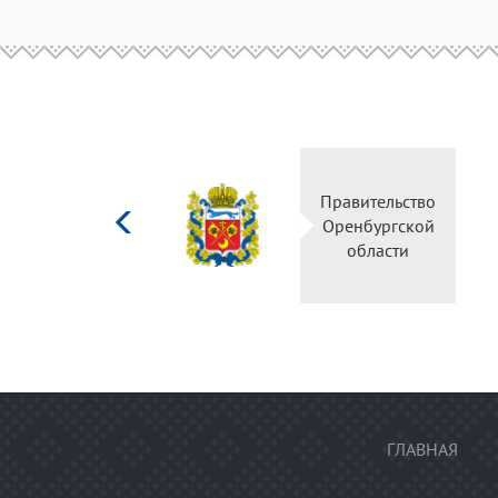
Министерство
Правительство
культуры
Оренбургской
Российской
области
федерации
ГЛАВНАЯ