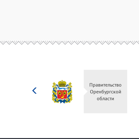
Министерство
Правительство
культуры
Оренбургской
Российской
области
федерации