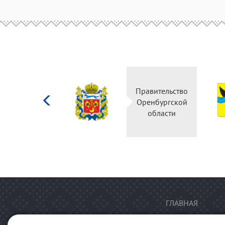
Министерство
Правительство
культуры
Оренбургской
Российской
области
федерации
ГЛАВНАЯ