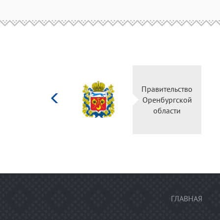
Министерство
Правительство
культуры
Оренбургской
Российской
области
федерации
ГЛАВНАЯ