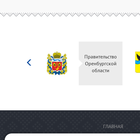
Министерство
Правительство
культуры
Оренбургской
Российской
области
федерации
ГЛАВНАЯ