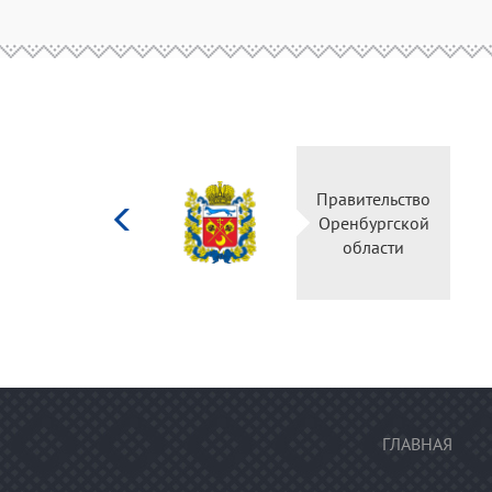
Министерство
Правите
культуры
Оренбу
Российской
обла
федерации
ГЛАВНАЯ