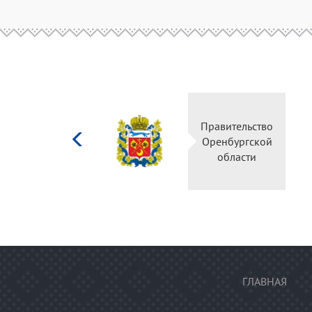
Министерство
Правител
культуры
Оренбур
Российской
облас
федерации
ГЛАВНАЯ