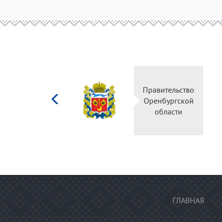
Министерство
Правительство
культуры
Оренбургской
Российской
области
федерации
ГЛАВНАЯ