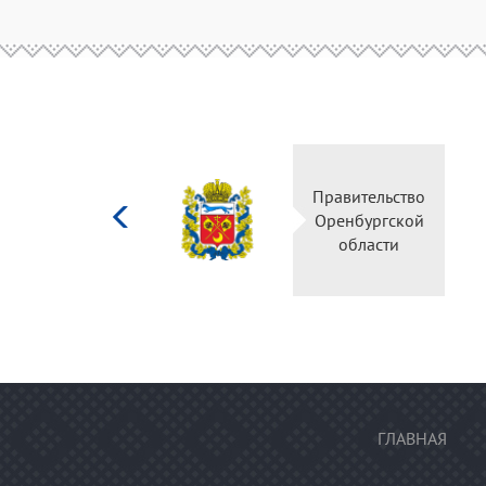
Министерство
Правительство
культуры
Оренбургской
Российской
области
федерации
ГЛАВНАЯ