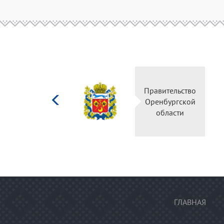
Министерство
Правите
культуры
Оренбу
Российской
обла
федерации
ГЛАВНАЯ