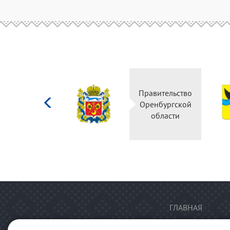
Министерство
Правительство
культуры
Оренбургской
Российской
области
федерации
ГЛАВНАЯ