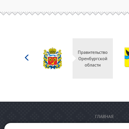
Министерство
Правительство
культуры
Оренбургской
Российской
области
федерации
ГЛАВНАЯ