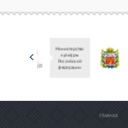
Министерство
культуры
Российской
федерации
ГЛАВНАЯ