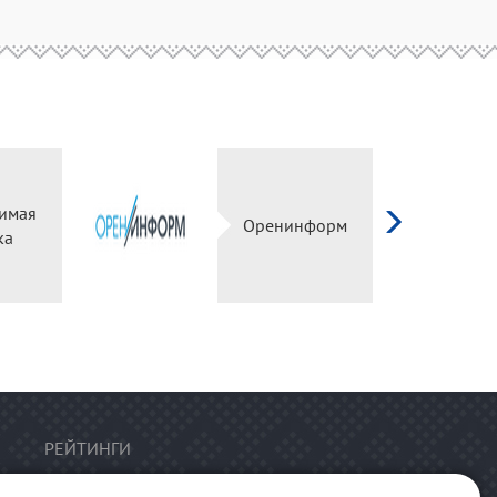
исимая
Оренинформ
енка
РЕЙТИНГИ