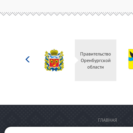
Министерство
Правительство
культуры
Оренбургской
Российской
области
федерации
ГЛАВНАЯ