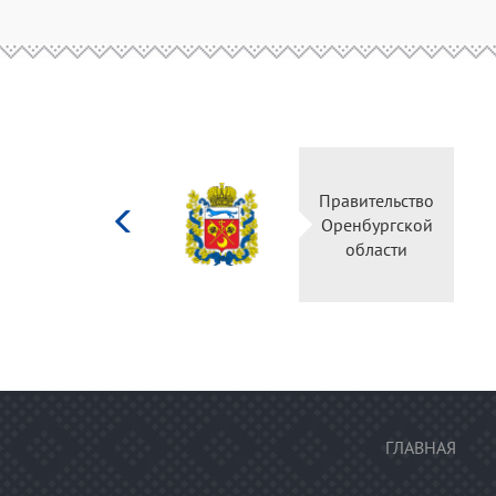
Министерство
Правительство
культуры
Оренбургской
Российской
области
федерации
ГЛАВНАЯ