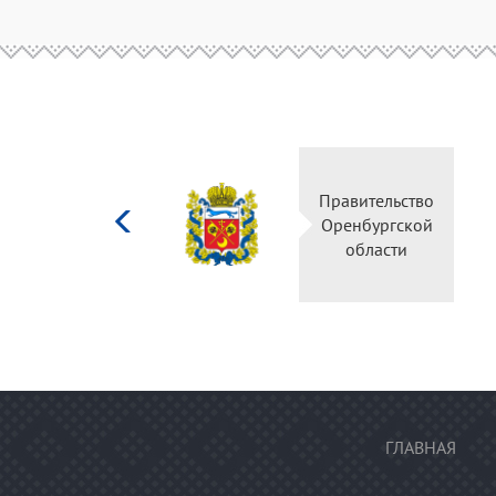
Министерство
Правительство
культуры
Оренбургской
Российской
области
федерации
ГЛАВНАЯ