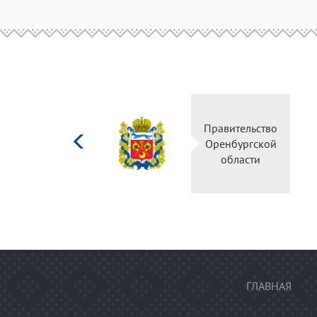
Министерство
Правительство
культуры
Оренбургской
Российской
области
федерации
ГЛАВНАЯ