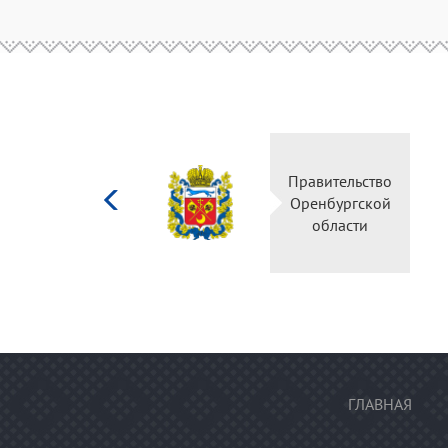
Министерство
Правитель
культуры
Оренбургс
Российской
област
федерации
ГЛАВНАЯ