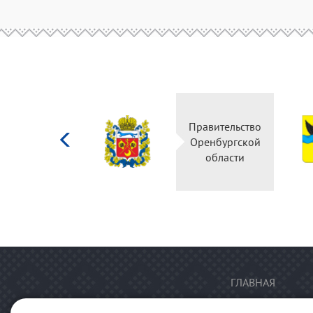
Министерство
Правительство
культуры
Оренбургской
Российской
области
федерации
ГЛАВНАЯ