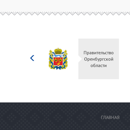
Министерство
Прави
культуры
Оренб
Российской
об
федерации
ГЛАВНАЯ