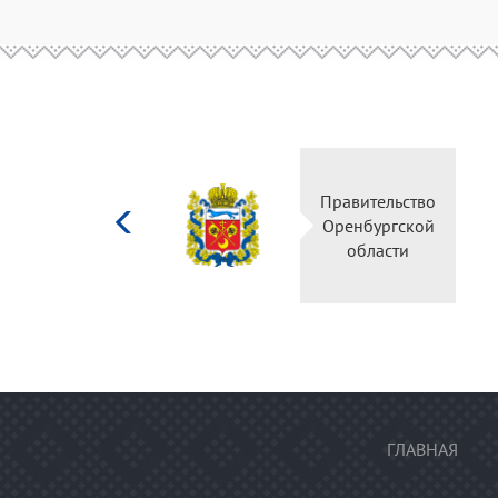
Министерство
Правительство
культуры
Оренбургской
Российской
области
федерации
ГЛАВНАЯ