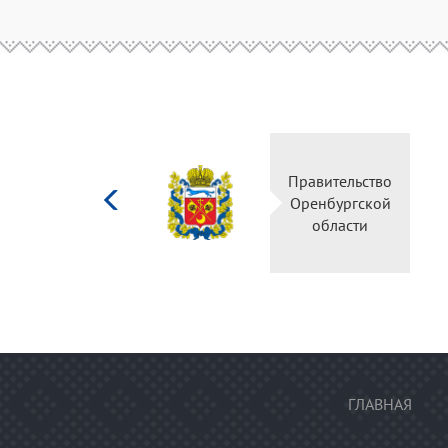
Министерство
Правительство
культуры
Оренбургской
Российской
области
федерации
ГЛАВНАЯ