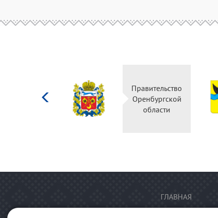
Министерство
Правительство
культуры
Оренбургской
Российской
области
федерации
ГЛАВНАЯ