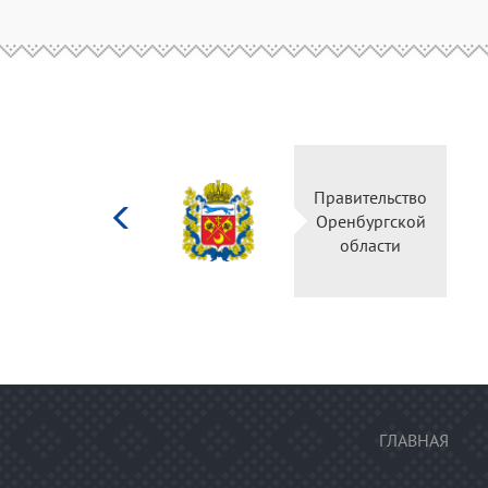
Министерство
Правительство
культуры
Оренбургской
Российской
области
федерации
ГЛАВНАЯ