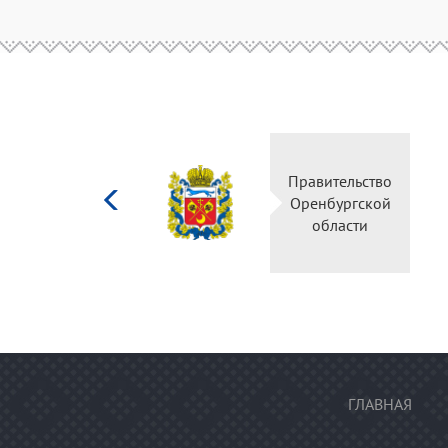
Министерство
Правительство
культуры
Оренбургской
Российской
области
федерации
ГЛАВНАЯ