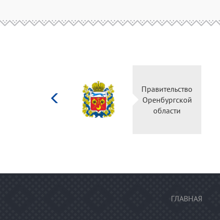
Министерство
Правительство
культуры
Оренбургской
Российской
области
федерации
ГЛАВНАЯ