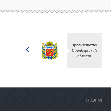
Министерство
Правительство
культуры
Оренбургской
Российской
области
федерации
ГЛАВНАЯ