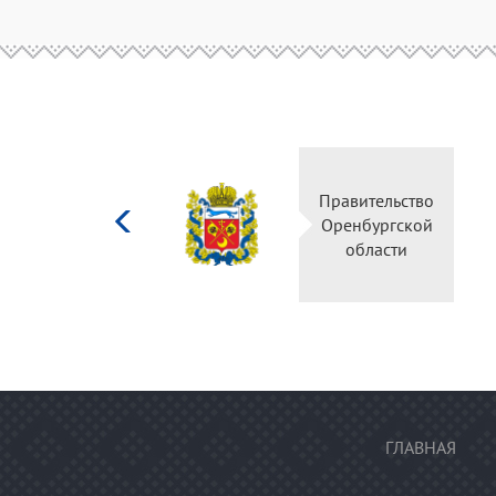
Министерство
Правительств
культуры
Оренбургско
Российской
области
федерации
ГЛАВНАЯ