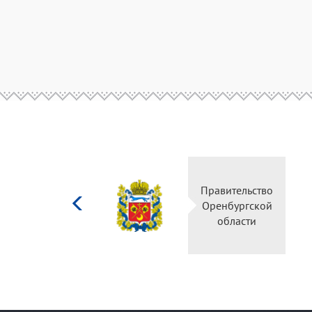
Министерство
Правительство
культуры
Оренбургской
Российской
области
федерации