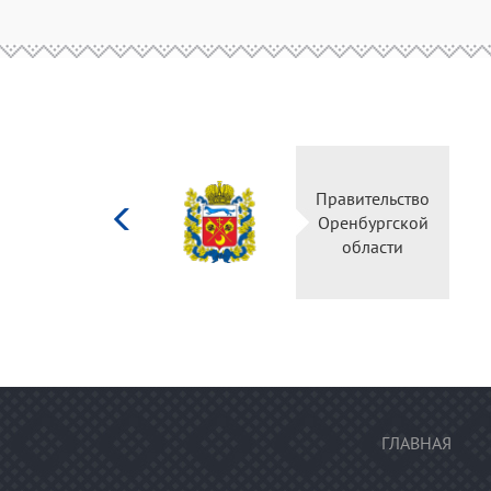
Министерство
Правительство
культуры
Оренбургской
Российской
области
федерации
ГЛАВНАЯ