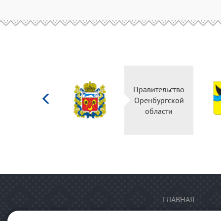
Министерство
Правительство
культуры
Оренбургской
Российской
области
федерации
ГЛАВНАЯ