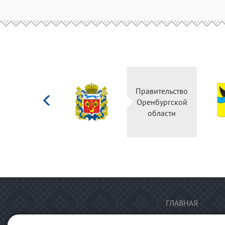
Министерство
Правительство
культуры
Оренбургской
Российской
области
федерации
ГЛАВНАЯ