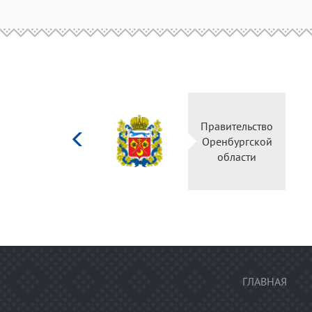
Министерство
Правительс
культуры
Оренбургск
Российской
области
федерации
ГЛАВНАЯ