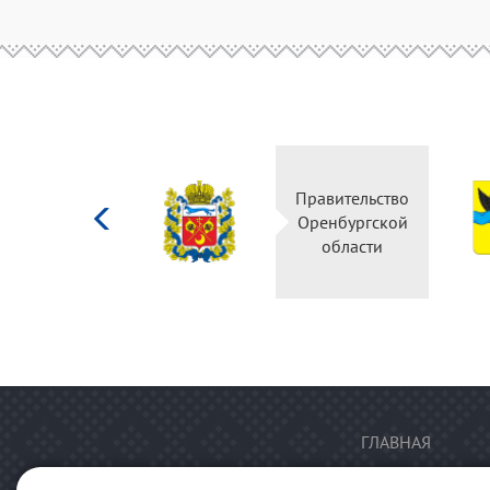
Министерство
Правительство
культуры
Оренбургской
Российской
области
федерации
ГЛАВНАЯ