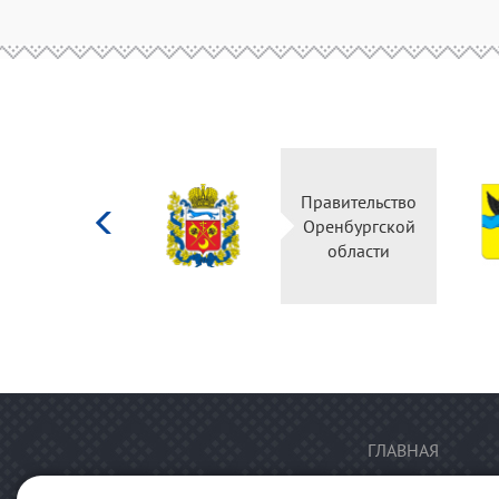
Министерство
Правительство
культуры
Оренбургской
Российской
области
федерации
ГЛАВНАЯ