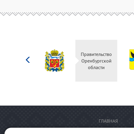
Министерство
Правительство
культуры
Оренбургской
Российской
области
федерации
ГЛАВНАЯ