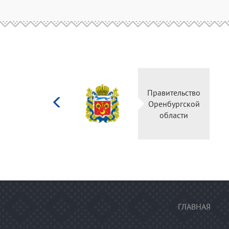
Министерство
Правите
культуры
Оренбу
Российской
обла
федерации
ГЛАВНАЯ