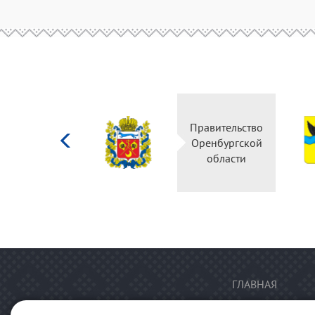
Министерство
Правительство
культуры
Оренбургской
Российской
области
федерации
ГЛАВНАЯ