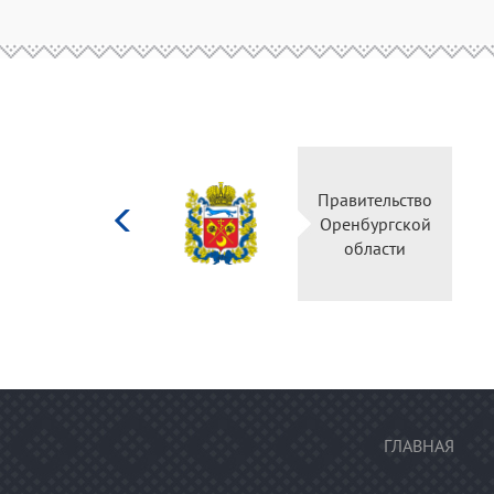
Министерство
Правительство
культуры
Оренбургской
Российской
области
федерации
ГЛАВНАЯ