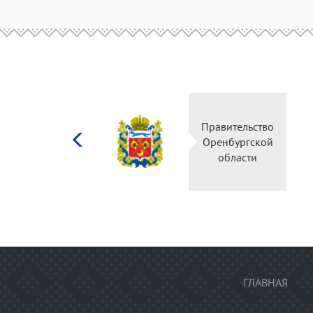
Министерство
Правительство
культуры
Оренбургской
Российской
области
федерации
ГЛАВНАЯ