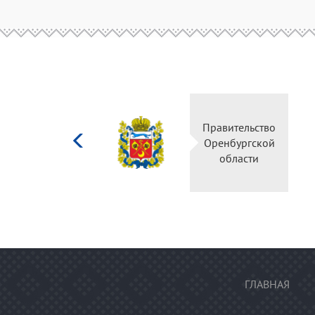
Министерство
Правительство
культуры
Оренбургской
Российской
области
федерации
ГЛАВНАЯ