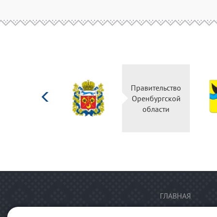
Министерство
Правительство
культуры
Оренбургской
Российской
области
федерации
ГЛАВНАЯ