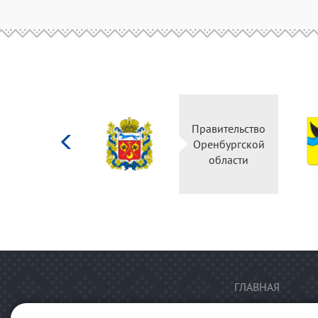
Министерство
Правительство
культуры
Оренбургской
Российской
области
федерации
ГЛАВНАЯ