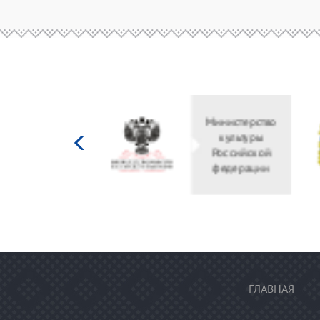
Министерство
культуры
Российской
федерации
ГЛАВНАЯ