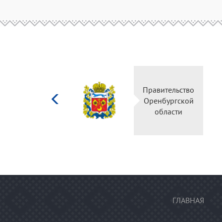
Министерство
Правительство
культуры
Оренбургской
Российской
области
федерации
ГЛАВНАЯ