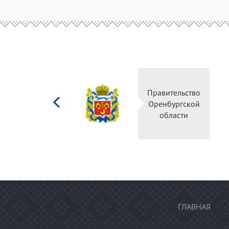
Министерство
Правите
культуры
Оренбу
Российской
обла
федерации
ГЛАВНАЯ