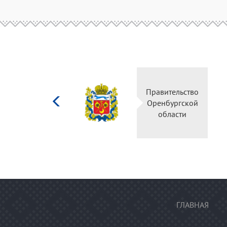
Министерство
Правительство
культуры
Оренбургской
Российской
области
федерации
ГЛАВНАЯ