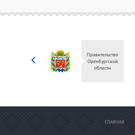
Министерство
Правительств
культуры
Оренбургско
Российской
области
федерации
ГЛАВНАЯ